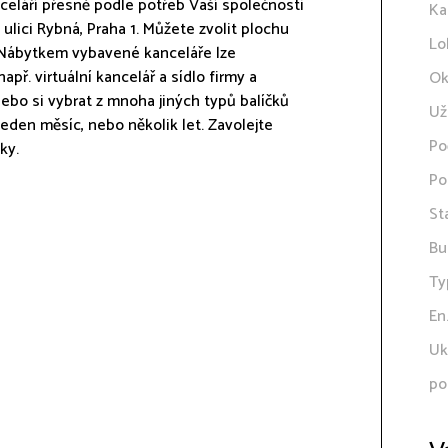
eláří přesně podle potřeb Vaší společnosti
Ka
ulici Rybná, Praha 1. Můžete zvolit plochu
Lo
. Nábytkem vybavené kanceláře lze
apř. virtuální kancelář a sídlo firmy a
Ok
ebo si vybrat z mnoha jiných typů balíčků
Už
den měsíc, nebo několik let. Zavolejte
Po
ky.
Po
St
Bu
Ty
En
Uk
po