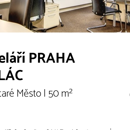
eláří PRAHA
LÁC
taré Město | 50 m²