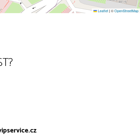
Leaflet
|
©
OpenStreetMap
ST?
ipservice.cz