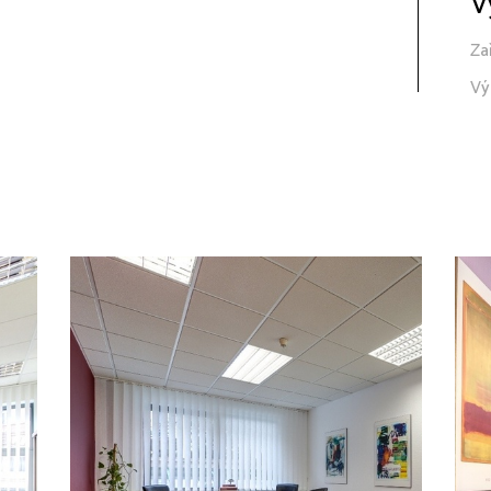
V
Za
Vý