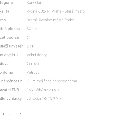
tegorie
Kanceláře
kalita
Rybná 682/14, Praha - Staré Město
res
území Hlavního města Prahy
itná plocha
50 m²
čet podlaží
7
dlaží umístění
2. NP
av objektu
Velmi dobrý
dova
Cihlová
p domu
Patrový
. náročnost b.
G - Mimořádně nehospodárná
azatel ENB
365 kWh/m2 za rok
dle vyhlášky
vyhláška 78/2013 Sb