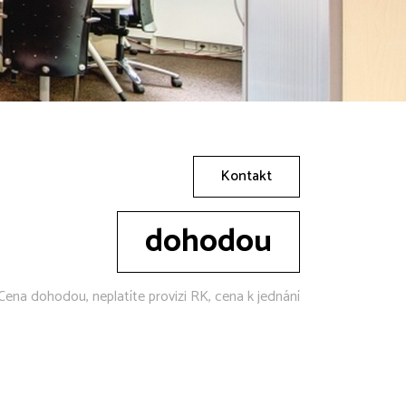
Kontakt
dohodou
Cena dohodou, neplatíte provizi RK, cena k jednání