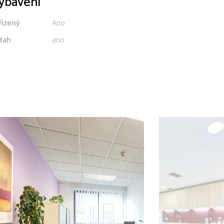
ybavení
řízený
Ano
tah
ano