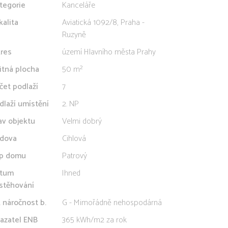
tegorie
Kanceláře
kalita
Aviatická 1092/8, Praha -
Ruzyně
res
území Hlavního města Prahy
itná plocha
50 m²
čet podlaží
7
dlaží umístění
2. NP
av objektu
Velmi dobrý
dova
Cihlová
p domu
Patrový
tum
Ihned
stěhování
. náročnost b.
G - Mimořádně nehospodárná
azatel ENB
365 kWh/m2 za rok