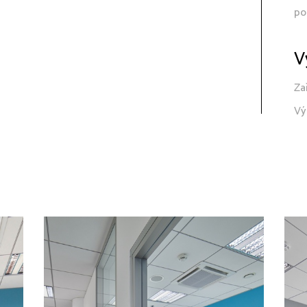
po
V
Za
Vý