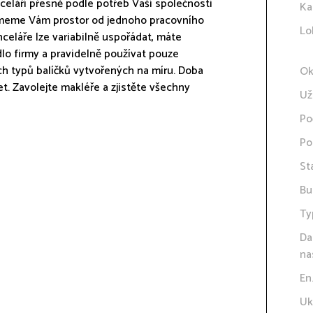
eláří přesně podle potřeb Vaší společnosti
Ka
onajmeme Vám prostor od jednoho pracovního
Lo
celáře lze variabilně uspořádat, máte
ídlo firmy a pravidelně používat pouze
ch typů balíčků vytvořených na míru. Doba
Ok
t. Zavolejte makléře a zjistěte všechny
Už
Po
Po
St
Bu
Ty
Da
na
En
Uk