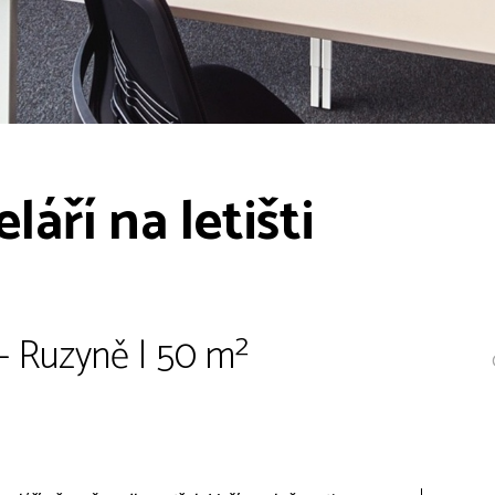
áří na letišti
 - Ruzyně | 50 m²