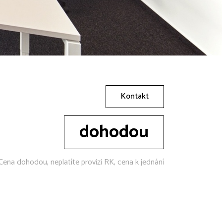
Kontakt
dohodou
Cena dohodou, neplatíte provizi RK, cena k jednání