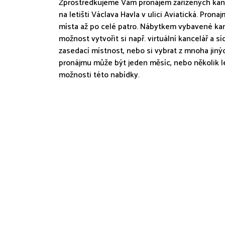
Zprostředkujeme Vám pronájem zařízených kanc
na letišti Václava Havla v ulici Aviatická. Pr
místa až po celé patro. Nábytkem vybavené kan
možnost vytvořit si např. virtuální kancelář a s
zasedací místnost, nebo si vybrat z mnoha jiný
pronájmu může být jeden měsíc, nebo několik le
možnosti této nabídky.