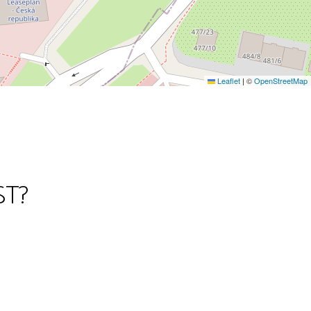
Leaflet
|
©
OpenStreetMap
ST?