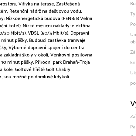
Bu
prostoru, Vířivka na terase, Zastřešená
tém, Retenční nádrž na dešťovou vodu,
Ty
ry: Nízkoenergetická budova (PENB: B Velmi
Po
ní kotel), Nízké měsíční náklady: elektřina
50/30 Mbit/s), VDSL (50/5 Mbit/s). Dopravní
Um
5 minut pěšky, Budoucí zastávka tramvaje
ob
ěšky, Výborné dopravní spojení do centra
Zá
 základní školy v okolí, Venkovní posilovna
 10 minut pěšky, Přírodní park Drahaň-Troja
En
a kole, Golfové hřiště Golf Chabry
Uk
y jsou možné po domluvě kdykoli.
po
V
Za
Pa