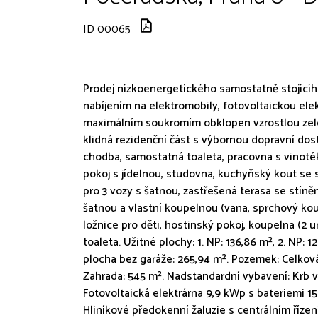
ID 00065
Prodej nízkoenergetického samostatně stojícího
nabíjením na elektromobily, fotovoltaickou el
maximálním soukromím obklopen vzrostlou zelení
klidná rezidenční část s výbornou dopravní dost
chodba, samostatná toaleta, pracovna s vinoték
pokoj s jídelnou, studovna, kuchyňský kout se s
pro 3 vozy s šatnou, zastřešená terasa se stíněn
šatnou a vlastní koupelnou (vana, sprchový kout,
ložnice pro děti, hostinský pokoj, koupelna (2
toaleta. Užitné plochy: 1. NP: 136,86 m², 2. NP: 
plocha bez garáže: 265,94 m². Pozemek: Celková
Zahrada: 545 m². Nadstandardní vybavení: Krb 
Fotovoltaická elektrárna 9,9 kWp s bateriemi 
Hliníkové předokenní žaluzie s centrálním říze