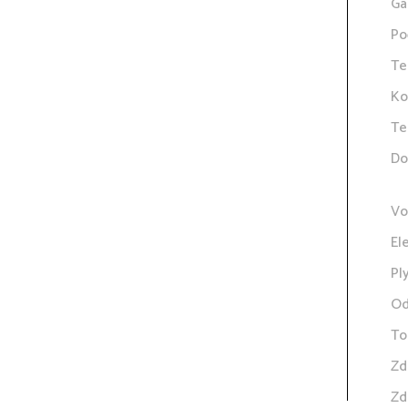
Ga
Po
Te
Ko
Te
Do
Vo
El
Pl
Od
To
Zd
Zd