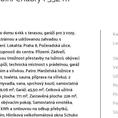
 domu 6+kk s terasou, garáží pro 3 vozy,
Ka
ektrárnou a udržovanou zahradou s
Lo
. Lokalita: Praha 8, Počeradská ulice,
upností do centra. Přízemí: Zádveří,
ou (možnost přestavby na ložnici), obývací
Ok
píží, technická místnost s prádelnou, garáž
Ve
ím a vířivkou. Patro: Manželská ložnice s
Už
 toaleta, sauna, příprava na vířivku), 2
 umyvadla, vana, sprchový kout), samostatná
Pl
129,08 m², Garáž: 45,50 m², Celková užitná
Pl
 plocha: 771 m², Zastavěná plocha: 226 m²,
v obývacím pokoji, Samostatná vinotéka,
Po
15 kWh a smlouvou na odkup přebytků,
St
ním, Hliníková velkoformátová okna Schuko