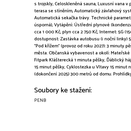
s trojskly, Celoskleněná sauna, Luxusní vana v 
terasa se stíněním, Automatický závlahový sys
Automatická sekačka trávy. Technické paramet
úsporná), Vytápění: Ústřední plynové (kondenzač
cca 1 000 Kč, plyn cca 2 750 Kč, Internet: 5G (1
dostupnost: Zastávka autobusu (i noční linky) 
"Pod křížem" (provoz od roku 2027): 3 minuty p
města. Občanská vybavenost a okolí: Mateřské a
Fitpark Klášterecká 1 minuta pěšky, Ďáblický háj
15 minut pěšky, Cyklostezka u Vltavy 15 minut n
(dokončení 2025) 300 metrů od domu. Prohlídk
Soubory ke stažení:
PENB