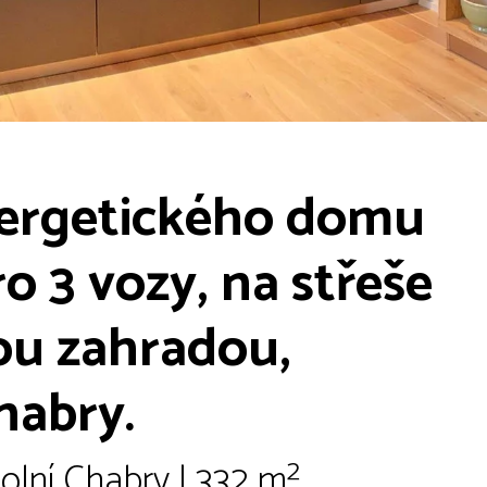
nergetického domu
ro 3 vozy, na střeše
lou zahradou,
habry.
olní Chabry | 332 m²