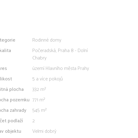
tegorie
Rodinné domy
kalita
Počeradská, Praha 8 - Dolní
Chabry
res
území Hlavního města Prahy
likost
5 a více pokojů
itná plocha
332 m²
ocha pozemku
771 m²
ocha zahrady
545 m²
čet podlaží
2
av objektu
Velmi dobrý