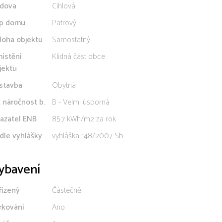
dova
Cihlová
p domu
Patrový
loha objektu
Samostatný
ístění
Klidná část obce
jektu
stavba
Obytná
. náročnost b.
B - Velmi úsporná
azatel ENB
85.7 kWh/m2 za rok
dle vyhlášky
vyhláška 148/2007 Sb
ybavení
řízený
Částečně
rkování
Ano