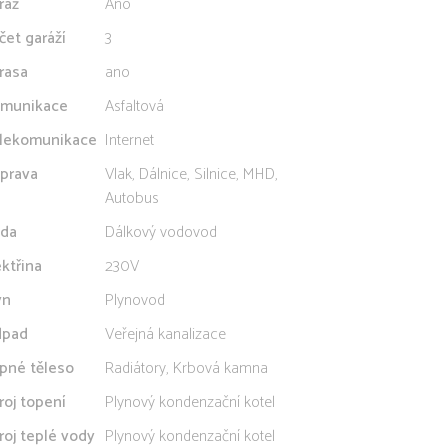
ráž
Ano
čet garáží
3
rasa
ano
munikace
Asfaltová
lekomunikace
Internet
prava
Vlak, Dálnice, Silnice, MHD,
Autobus
da
Dálkový vodovod
ektřina
230V
yn
Plynovod
pad
Veřejná kanalizace
pné těleso
Radiátory, Krbová kamna
roj topení
Plynový kondenzační kotel
roj teplé vody
Plynový kondenzační kotel