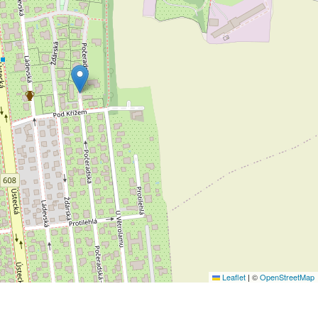
Leaflet
|
©
OpenStreetMap