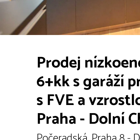
Prodej nízkoe
6+kk s garáží p
s FVE a vzrost
Praha - Dolní C
Počeradská, Praha 8 - D