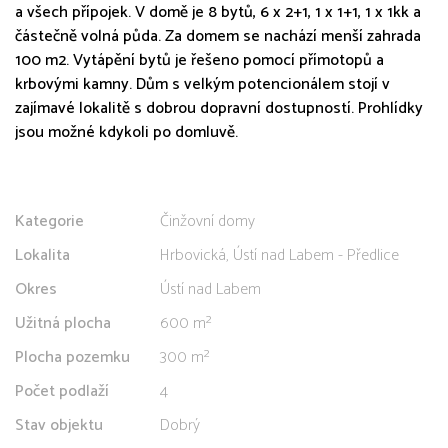
a všech přípojek. V domě je 8 bytů, 6 x 2+1, 1 x 1+1, 1 x 1kk a
částečně volná půda. Za domem se nachází menší zahrada
100 m2. Vytápění bytů je řešeno pomocí přímotopů a
krbovými kamny. Dům s velkým potencionálem stojí v
zajímavé lokalitě s dobrou dopravní dostupností. Prohlídky
jsou možné kdykoli po domluvě.
Kategorie
Činžovní domy
Lokalita
Hrbovická, Ústí nad Labem - Předlice
Okres
Ústí nad Labem
Užitná plocha
600 m²
Plocha pozemku
300 m²
Počet podlaží
4
Stav objektu
Dobrý