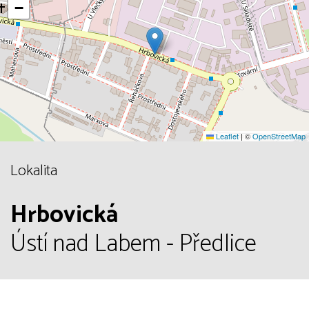
−
Leaflet
|
©
OpenStreetMap
Lokalita
Hrbovická
Ústí nad Labem - Předlice