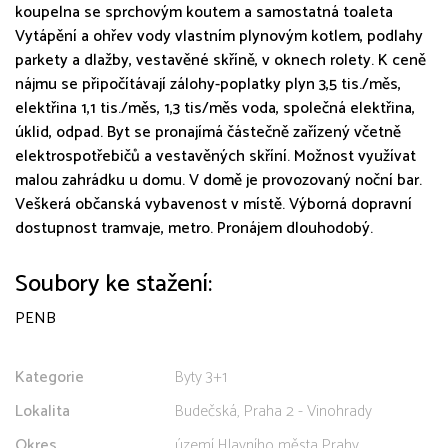
koupelna se sprchovým koutem a samostatná toaleta
Vytápění a ohřev vody vlastním plynovým kotlem, podlahy
parkety a dlažby, vestavěné skříně, v oknech rolety. K ceně
nájmu se připočítávají zálohy-poplatky plyn 3,5 tis./měs,
elektřina 1,1 tis./měs, 1,3 tis/měs voda, společná elektřina,
úklid, odpad. Byt se pronajímá částečně zařízený včetně
elektrospotřebičů a vestavěných skříní. Možnost využívat
malou zahrádku u domu. V domě je provozovaný noční bar.
Veškerá občanská vybavenost v místě. Výborná dopravní
dostupnost tramvaje, metro. Pronájem dlouhodobý.
Soubory ke stažení:
PENB
Kategorie
Byty 3+1
Lokalita
Budečská, Praha 2 - Vinohrady
Okres
území Hlavního města Prahy