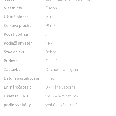
Vlastnictví
Osobní
Užitná plocha
75 m²
Celková plocha
75 m²
Počet podlaží
5
Podlaží umístění
1. NP
Stav objektu
Dobrý
Budova
Cihlová
Zástavba
Obchodní a obytná
Datum nastěhování
Ihned
En. náročnost b.
D - Méně úsporná
Ukazatel ENB
160 kWh/m2 za rok
podle vyhlášky
vyhláška 78/2013 Sb