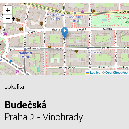
+
−
Leaflet
|
©
OpenStreetMap
Lokalita
Budečská
Praha 2 - Vinohrady